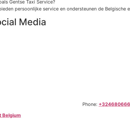
oals Gentse Taxi Service?
bieden persoonlijke service en ondersteunen de Belgische 
cial Media
hone:
+32468066
t Belgium