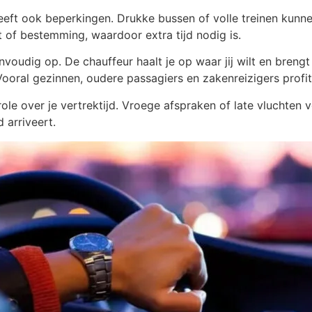
eeft ook beperkingen. Drukke bussen of volle treinen kunn
nt of bestemming, waardoor extra tijd nodig is.
nvoudig op. De chauffeur haalt je op waar jij wilt en breng
Vooral gezinnen, oudere passagiers en zakenreizigers profi
role over je vertrektijd. Vroege afspraken of late vluchte
d arriveert.