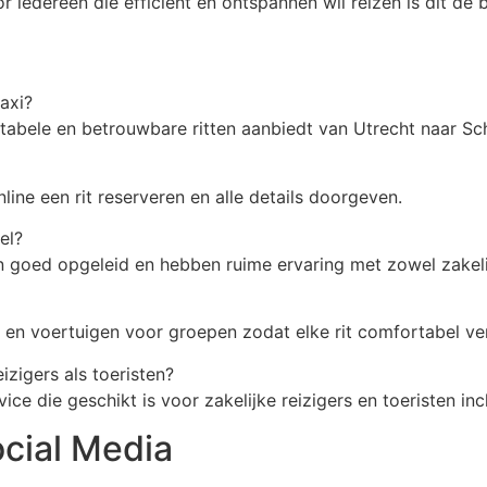
r iedereen die efficiënt en ontspannen wil reizen is dit de 
axi?
tabele en betrouwbare ritten aanbiedt van Utrecht naar Sch
line een rit reserveren en alle details doorgeven.
el?
n goed opgeleid en hebben ruime ervaring met zowel zakelijk
 en voertuigen voor groepen zodat elke rit comfortabel ve
izigers als toeristen?
ce die geschikt is voor zakelijke reizigers en toeristen incl
cial Media