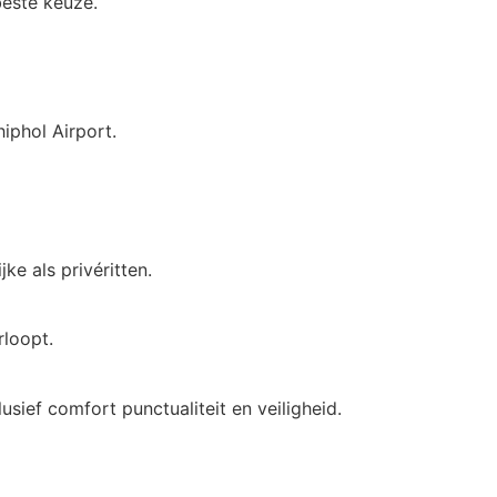
beste keuze.
iphol Airport.
e als privéritten.
rloopt.
usief comfort punctualiteit en veiligheid.